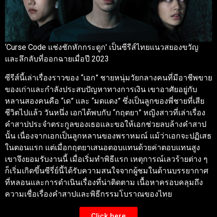
‘Curse Code แช่งชักหักกระดูก’ เป็นซีรีส์ไทยแนวสยองขวัญ
และลึกลับที่ออกฉายเมื่อปี 2023
ซีรีส์นี้เล่าเรื่องราวของ “เอก” ชายหนุ่มวัยกลางคนที่มีอาชีพขาย
ของเก่าและกำลังประสบปัญหาทางการเงิน เขาอาศัยอยู่กับ
หลานสองคนคือ “เด” และ “มดแดง” ซึ่งเป็นลูกของพี่ชายที่เสีย
ชีวิตไปแล้ว วันหนึ่ง เอกได้พบกับ “กฤตยา” หญิงสาวที่เล่าเรื่อง
คำสาปประจำตระกูลของเธอและขอให้เอกช่วยลบล้างคำสาป
นั้น เนื่องจากเอกเป็นลูกหลานของพราหมณ์ แม้ว่าเอกจะปฏิเสธ
ในตอนแรก แต่เมื่อกฤตยาเสนอตอบแทนด้วยค่าตอบแทนสูง
เขาจึงยอมรับงานนี้ เมื่อเริ่มทำพิธีแรก เหตุการณ์เลวร้ายต่าง ๆ
ก็เริ่มเกิดขึ้นซีรี่ย์นี้ได้รับความสนใจจากผู้ชมในด้านบรรยากาศ
ที่หลอนและการดำเนินเรื่องที่น่าติดตาม เนื้อหาครอบคลุมถึง
ความเชื่อเรื่องคำสาปและพิธีกรรมโบราณของไทย
Click here