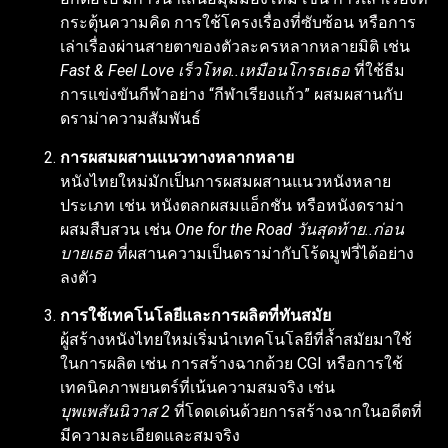
กระตุ้นความคิด การใช้โครงเรื่องที่ซับซ้อน หรือการ
เล่าเรื่องผ่านสายตาของตัวละครหลากหลายมิติ เช่น
Fast & Feel Love เร็วโหด..เหมือนโกรธเธอ
ที่ใช้ธีม
การแข่งขันกีฬาอย่าง “กีฬาเรียงแก้ว” ผสมผสานกับ
ดราม่าความสัมพันธ์
การผสมผสานแนวทางหลากหลาย
หนังไทยใหม่มักเป็นการผสมผสานแนวหนังหลาย
ประเภท เช่น หนังตลกผสมแอ็กชัน หรือหนังดราม่า
ผสมสืบสวน เช่น
One for the Road วันสุดท้าย..ก่อน
บายเธอ
ที่ผสานความเป็นดราม่ากับโร้ดมูฟวี่ได้อย่าง
Tomorrow and I (2024)
ลงตัว
การใช้เทคโนโลยีและการผลิตที่ทันสมัย
ผู้สร้างหนังไทยใหม่เริ่มนำเทคโนโลยีที่ล้ำสมัยมาใช้
ในการผลิต เช่น การสร้างฉากด้วย CGI หรือการใช้
เทคนิคภาพยนตร์ที่เน้นความสมจริง เช่น
บุพเพสันนิวาส 2
ที่โดดเด่นด้วยการสร้างฉากในอดีตที่
มีความละเอียดและสมจริง